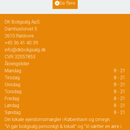
Se flere
1.195.000 kr.
DK Boligsalg ApS
Damhustorvet 5
2610
Rødovre
+45 36 41 40 39
info@dkboligsalg.dk
CVR
32057853
Åbningstider
Mandag
8 - 21
Tirsdag
8 - 21
Onsdag
8 - 21
Torsdag
8 - 21
Fredag
8 - 21
Lørdag
8 - 21
Søndag
8 - 21
Din lokale ejendomsmægler i København og omegn.
"Vi gør boligsalg personligt & lokalt" og "Vi sætter en ære i