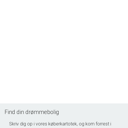
god beliggenhed - en god planløsning og mange værelser. Ring allerede i
dag og book en fremvisning hos ejendomsmægler Gabriel Barløse på tlf.
5151 3636.
Find din drømmebolig
Skriv dig op i vores køberkartotek, og kom forrest i