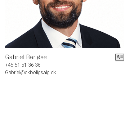
gøremål let kan udføres.
Ejendommen er fra 1964, og den har mange af de klassiske 60’er-
egenskaber, som er gået hen og blevet moderne igen. Den har en enkel,
arkitektonisk udformning, hvor rene linjer er i fokus. Huset er omkranset af en
lukket havegrund, som er virkelig dejlig. Den er nemlig flot anlagt med
kulørte blomsterbede, forskelligartede buske og krogede træer med grønne
Gabriel Barløse
kroner. De lune sommerdage kan tilbringes på en af de mange hyggekroge,
+45 51 51 36 36
hvor især den store, sydvestvendte terrasse udmærker sig.
Gabriel@dkboligsalg.dk
Som tidligere nævnt ligger villaen for enden af et lukket villavej i et roligt
kvarter med børnehave, skole, indkøb og foreningsliv i nærområdet. Når du
trænger til at snøre løbeskoene eller gå en lang tur med hunden er der ikke
langt til skønne grønne områder. Når du skal videre ud i området kan du
hoppe på toget på Friheden Station og på kun 13 min. er du på
Hovedbanegården,
Alt i alt er dette ejendommen for den familie som ønsker en 1 pl. villa med en