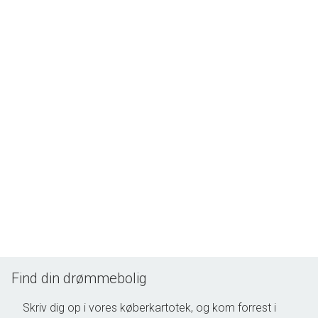
gåafstand, hvor underholdning og hverdagsliv nemt kan kombineres.
Samtidig er man tæt ved Roskildevej, der på en lille halv time giver dig
København C., eller hurtigt forbinder dig med motorvejsnettet ud af byen.
Find din drømmebolig
Skriv dig op i vores køberkartotek, og kom forrest i