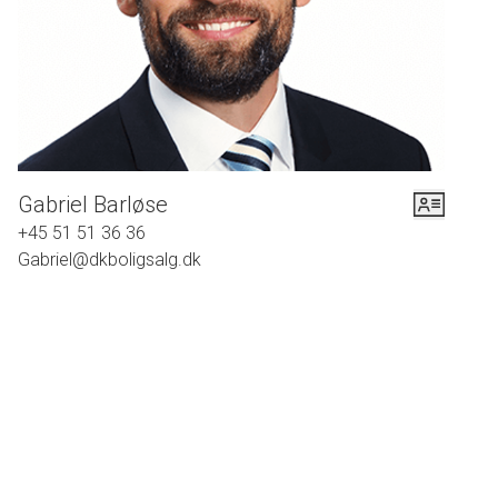
atmosfære. Hall'en tager imod dig, med en svungen trappe op til førstesalen
og lyse trægulve, der er gennemgående for begge etager. En stor
herskabsstue dominerer stueplan med lys fra hele tre verdenshjørner samt
direkte adgang til terrassen og haven. Hertil ligger et flot designerkøkken
med velvalgt interiør og alle tænkelige hårde hvidevarer. Her spiller stil og
funktion i sandhed sammen.
Gabriel Barløse
Overetagen er indrettet med en åben trapperepos, et stort værelse og et
+45 51 51 36 36
eksklusivt gæstetoilet, hvor der rigtig er kælet for detaljen og materialerne.
Gabriel@dkboligsalg.dk
Som en perfekt afrunding rummer etagen et stort multiværelse med mange
spændende indretningsløsninger. Her går loftet til kippen med blotte
hanebånd på tværs og et bredt, specialdesignet vinduesparti, som giver fuldt
panoramavue over søen og træerne.
Dette er en førsteklasses beliggenhed, hvor smuk natur og byliv forenes på
bedste vis. Man er aldrig langt fra forfriskende løbe- eller gåture om vandet
eller i parken, der venter lige over hækken. Man har Rødovre Skole 10 min.
gang fra adressen og gode børnehaver i området. Rødovre Centrum er i