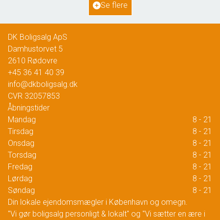
Se flere
1.195.000 kr.
DK Boligsalg ApS
Damhustorvet 5
2610
Rødovre
+45 36 41 40 39
info@dkboligsalg.dk
CVR
32057853
Åbningstider
Mandag
8 - 21
Tirsdag
8 - 21
Onsdag
8 - 21
Torsdag
8 - 21
Fredag
8 - 21
Lørdag
8 - 21
Søndag
8 - 21
Din lokale ejendomsmægler i København og omegn.
"Vi gør boligsalg personligt & lokalt" og "Vi sætter en ære i