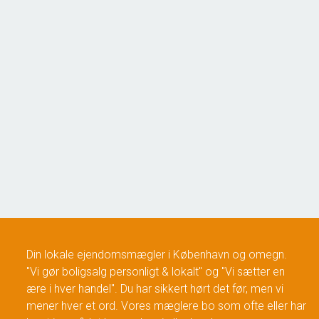
Jyllingevej 286V,
2610 Rødovre
2
Boligareal
48
m
Ejendomstype
Fritidsbolig
1.195.000 kr.
Din lokale ejendomsmægler i København og omegn.
"Vi gør boligsalg personligt & lokalt" og "Vi sætter en
ære i hver handel". Du har sikkert hørt det før, men vi
mener hver et ord. Vores mæglere bo som ofte eller har