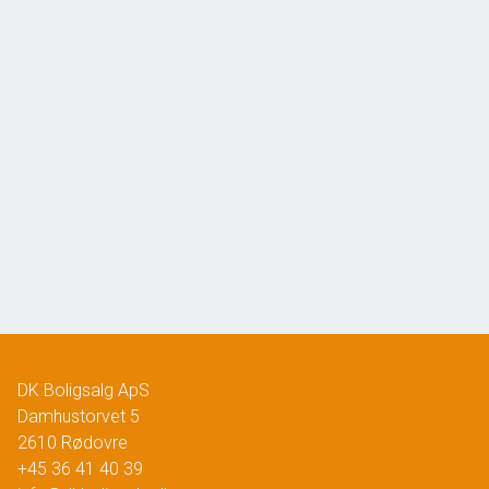
Jernbane Allé 24A, st. tv
2720 Vanløse
2
Boligareal
60
m
Værelser
2
Ejendomstype
Ejerlejlighed
4.085.000 kr.
DK Boligsalg ApS
Damhustorvet 5
2610
Rødovre
+45 36 41 40 39