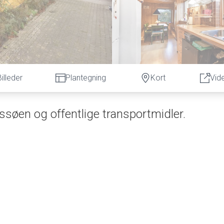
Billeder
Plantegning
Kort
Vid
søen og offentlige transportmidler.
hus, som der er så mange af. Her får I et på flere måder finurligt og indtagende h
i forlængelse af en stue, som derfor bl.a. kan bruges som kontor. Herudover er der
e af køkkenet er der en oplagt spiseplads, som samtidig er ideél til lektiegennemgan
et med et smukt vinduesparti - ikke en solstråle kan undvige, så rummet bliver oply
rangeri eller kreaværksted - mulighederne er mange, og det kan tilpasses helt ef