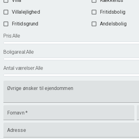
Villa
Rækkehus
Villalejlighed
Fritidsbolig
Fritidsgrund
Andelsbolig
Pris
:
Alle
Boligareal
:
Alle
Antal værelser
:
Alle
Øvrige ønsker til ejendommen
Fornavn
*
Adresse