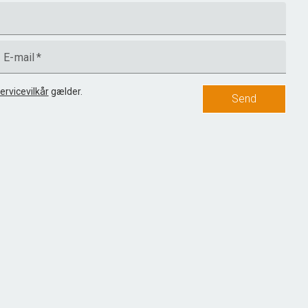
E-mail
*
ervicevilkår
gælder.
Send