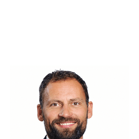
jeres ønsker og behov. Hjemmets planløsning gør opholdsrummet til hjemmet
sammen med hinanden i en ellers travl hverdag.
Ud over boligens gode kvadratmeter, hører også en terrasse, en garage og et u
udhuset og en skærmende mur. Vil I ud på græsplænen, er der rig mulighed fo
udearealer er altså meget funktionelle og klar til at blive taget i brug.
I nærområdet har I både indkøbsmuligheder og skoler kun en kort cykeltur fra
Station, som kan tage jer til Københavns Hovedbanegård på bare 11 minutter
Med denne villa får I en enestående chance for at skabe jeres eget præg på e
skøn atmosfære. Og så er I særdeles tæt på Københavns summende liv.