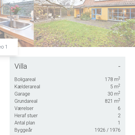
6
9
7
8
9
eo 1
Villa
-
2
Boligareal
178
m
2
Kælderareal
5
m
us,
2
Garage
30
m
2
Grundareal
821
m
Værelser
6
 en
Heraf stuer
2
g,
Antal plan
1
st på
Byggeår
1926
/ 1976
ter