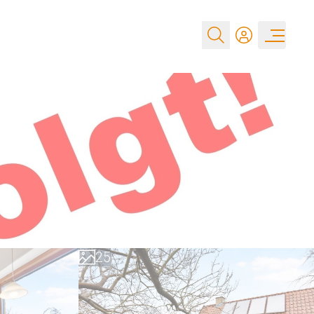
0
1
2
0
3
1
4
2
5
3
6
4
7
5
8