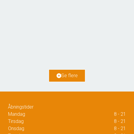
Damhustorvet 9, 2. tv
2610 Rødovre
2
Boligareal
68
m
Værelser
3
Ejendomstype
Ejerlejlighed
Se flere
4.085.000 kr.
Åbningstider
Mandag
8 - 21
Tirsdag
8 - 21
Onsdag
8 - 21