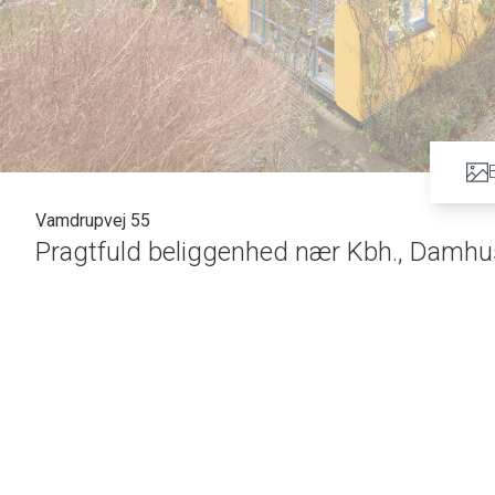
Vamdrupvej 55
Pragtfuld beliggenhed nær Kbh., Damhus
CHARMERENDE VILLA FYLDT MED SJÆL
Velkommen til denne charmerende perle, der er alt andet end det gængse type
der, med sine mange store vinduespartier, lader lyset strømme uhindret ind.
Boligen består bl.a. af tre gode, regulære værelser, et gennemgangsværelse 
stor stue, et køkken, et funktionelt bryggers og to badeværelser. I forlængels
imens den gastronomiske magi udfolder sig lige ved siden af. Stuen er udstyr
bedste vis. Det samme kan siges om udestuen, som man bl.a. kan bruge som o