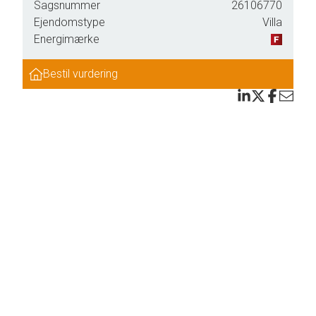
Sagsnummer
26106770
være
Ejendomstype
Villa
Energimærke
selv,
Bestil vurdering
lige
og